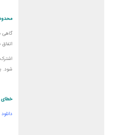
محدودی
گاهی م
اتفاق ن
اشترک 
شود. بن
خطای ات
دانلود