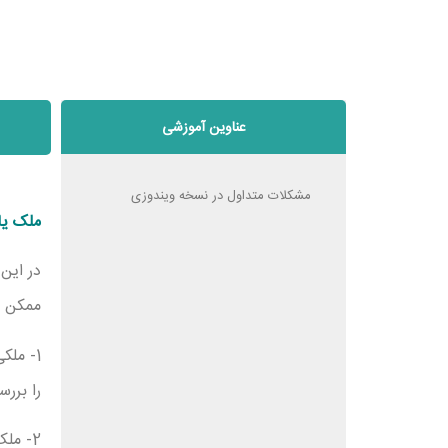
عناوین آموزشی
مشکلات متداول در نسخه ویندوزی
ملک یا
در این
ممکن ا
1- مل
را برر
2- مل